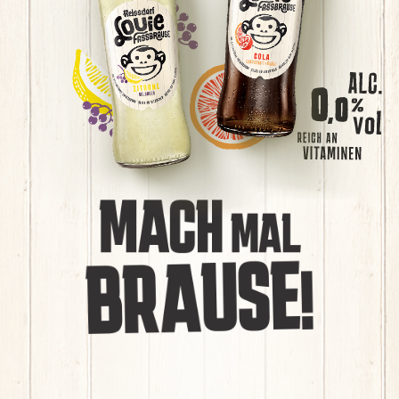
M
E
R
M
U
S
S
O
C
H
J
Ü
N
N
E
K
Ü
N
N
E
MACH
MAL
BRAUSE!